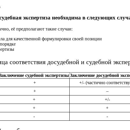
в
судебная экспертиза необходима в следующих случ
ычно, её предполагают такие случаи:
дела для качественной формулировки своей позиции
 порядке
пертизы
ица соответствия досудебной и судебной экспе
Заключение судебной экспертизы
Заключение досудебной экс
+
+/- (частично соответству
+
–
+
+/-
+
+
-
-