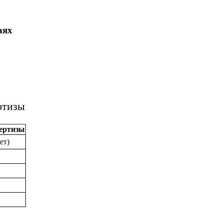
аях
ртизы
пертизы
ет)