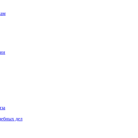
лам
ции
иза
дебных дел