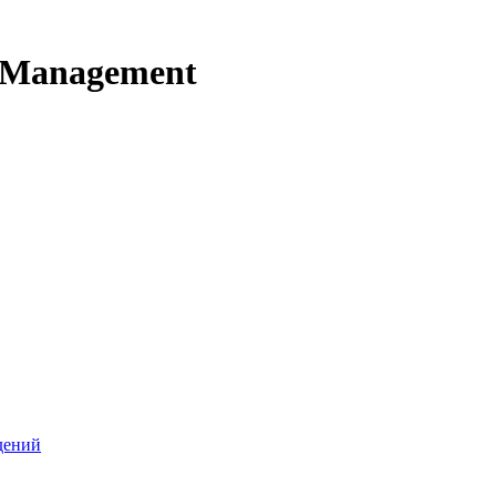
t Management
дений